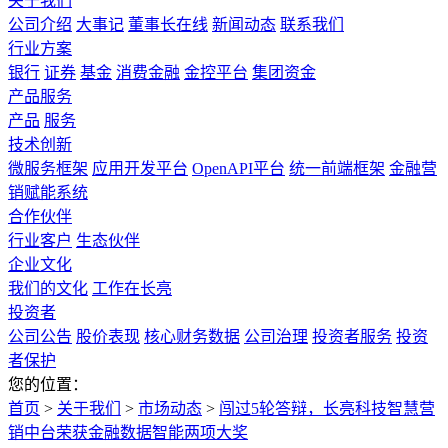
关于我们
公司介绍
大事记
董事长在线
新闻动态
联系我们
行业方案
银行
证券
基金
消费金融
金控平台
集团资金
产品服务
产品
服务
技术创新
微服务框架
应用开发平台
OpenAPI平台
统一前端框架
金融营
销赋能系统
合作伙伴
行业客户
生态伙伴
企业文化
我们的文化
工作在长亮
投资者
公司公告
股价表现
核心财务数据
公司治理
投资者服务
投资
者保护
您的位置：
首页
>
关于我们
>
市场动态
>
闯过5轮答辩，长亮科技智慧营
销中台荣获金融数据智能两项大奖