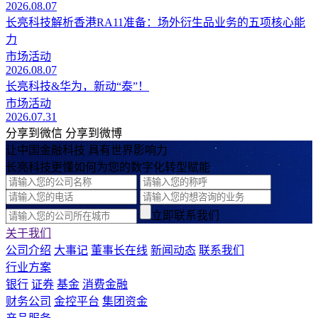
2026.08.07
长亮科技解析香港RA11准备：场外衍生品业务的五项核心能
力
市场活动
2026.08.07
长亮科技&华为，新动“泰”！
市场活动
2026.07.31
分享到微信
分享到微博
让中国金融科技 具有世界影响力
长亮科技更懂如何为您的数字化转型赋能
立即联系我们
关于我们
公司介绍
大事记
董事长在线
新闻动态
联系我们
行业方案
银行
证券
基金
消费金融
财务公司
金控平台
集团资金