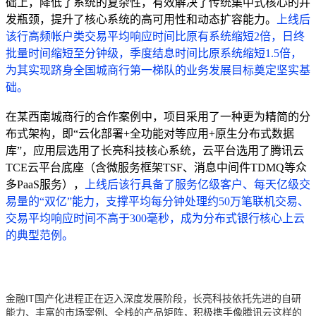
础上，降低了系统的复杂性，有效解决了传统集中式核心的并
发瓶颈，提升了核心系统的高可用性和动态扩容能力。
上线后
该行高频帐户类交易平均响应时间比原有系统缩短2倍，日终
批量时间缩短至分钟级，季度结息时间比原系统缩短1.5倍，
为其实现跻身全国城商行第一梯队的业务发展目标奠定坚实基
础。
在某西南城商行的合作案例中，项目采用了一种更为精简的分
布式架构，即“云化部署+全功能对等应用+原生分布式数据
库”，应用层选用了长亮科技核心系统，云平台选用了腾讯云
TCE云平台底座（含微服务框架TSF、消息中间件TDMQ等众
多PaaS服务），
上线后该行具备了服务亿级客户、每天亿级交
易量的“双亿”能力，支撑平均每分钟处理约50万笔联机交易、
交易平均响应时间不高于300毫秒，成为分布式银行核心上云
的典型范例。
金融IT国产化进程正在迈入深度发展阶段，长亮科技依托先进的自研
能力、丰富的市场案例、全栈的产品矩阵，积极携手像腾讯云这样的