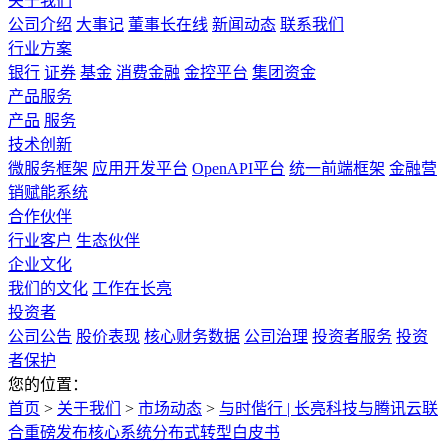
关于我们
公司介绍
大事记
董事长在线
新闻动态
联系我们
行业方案
银行
证券
基金
消费金融
金控平台
集团资金
产品服务
产品
服务
技术创新
微服务框架
应用开发平台
OpenAPI平台
统一前端框架
金融营
销赋能系统
合作伙伴
行业客户
生态伙伴
企业文化
我们的文化
工作在长亮
投资者
公司公告
股价表现
核心财务数据
公司治理
投资者服务
投资
者保护
您的位置：
首页
>
关于我们
>
市场动态
>
与时偕行 | 长亮科技与腾讯云联
合重磅发布核心系统分布式转型白皮书