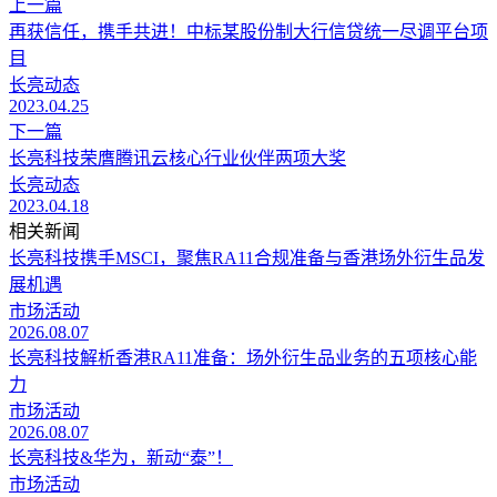
上一篇
再获信任，携手共进！中标某股份制大行信贷统一尽调平台项
目
长亮动态
2023.04.25
下一篇
长亮科技荣膺腾讯云核心行业伙伴两项大奖
长亮动态
2023.04.18
相关新闻
长亮科技携手MSCI，聚焦RA11合规准备与香港场外衍生品发
展机遇
市场活动
2026.08.07
长亮科技解析香港RA11准备：场外衍生品业务的五项核心能
力
市场活动
2026.08.07
长亮科技&华为，新动“泰”！
市场活动