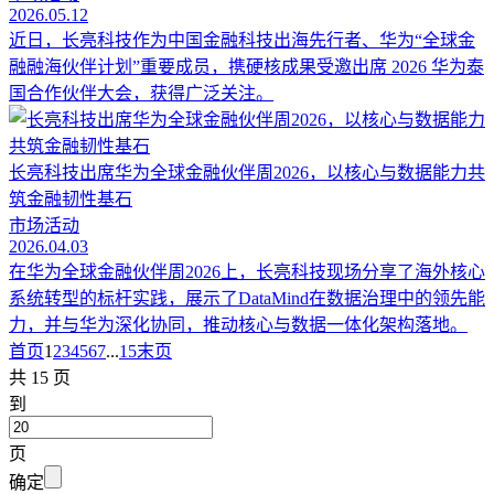
2026.05.12
近日，长亮科技作为中国金融科技出海先行者、华为“全球金
融融海伙伴计划”重要成员，携硬核成果受邀出席 2026 华为泰
国合作伙伴大会，获得广泛关注。
长亮科技出席华为全球金融伙伴周2026，以核心与数据能力共
筑金融韧性基石
市场活动
2026.04.03
在华为全球金融伙伴周2026上，长亮科技现场分享了海外核心
系统转型的标杆实践，展示了DataMind在数据治理中的领先能
力，并与华为深化协同，推动核心与数据一体化架构落地。
首页
1
2
3
4
5
6
7
...
15
末页
共 15 页
到
页
确定