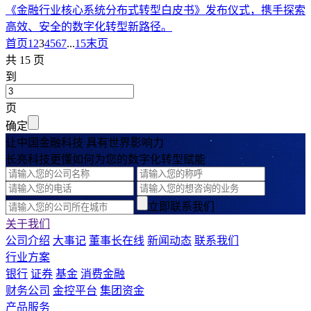
《金融行业核心系统分布式转型白皮书》发布仪式，携手探索
高效、安全的数字化转型新路径。
首页
1
2
3
4
5
6
7
...
15
末页
共 15 页
到
页
确定
让中国金融科技 具有世界影响力
长亮科技更懂如何为您的数字化转型赋能
立即联系我们
关于我们
公司介绍
大事记
董事长在线
新闻动态
联系我们
行业方案
银行
证券
基金
消费金融
财务公司
金控平台
集团资金
产品服务