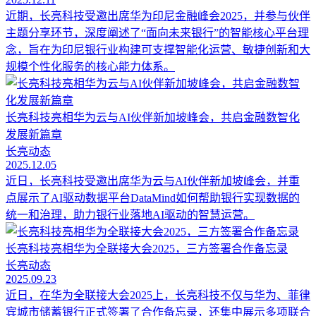
近期，长亮科技受邀出席华为印尼金融峰会2025，并参与伙伴
主题分享环节，深度阐述了“面向未来银行”的智能核心平台理
念，旨在为印尼银行业构建可支撑智能化运营、敏捷创新和大
规模个性化服务的核心能力体系。
长亮科技亮相华为云与AI伙伴新加坡峰会，共启金融数智化
发展新篇章
长亮动态
2025.12.05
近日，长亮科技受邀出席华为云与AI伙伴新加坡峰会，并重
点展示了AI驱动数据平台DataMind如何帮助银行实现数据的
统一和治理，助力银行业落地AI驱动的智慧运营。
长亮科技亮相华为全联接大会2025，三方签署合作备忘录
长亮动态
2025.09.23
近日，在华为全联接大会2025上，长亮科技不仅与华为、菲律
宾城市储蓄银行正式签署了合作备忘录，还集中展示多项联合