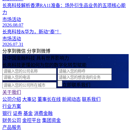
长亮科技解析香港RA11准备：场外衍生品业务的五项核心能
力
市场活动
2026.08.07
长亮科技&华为，新动“泰”！
市场活动
2026.07.31
分享到微信
分享到微博
让中国金融科技 具有世界影响力
长亮科技更懂如何为您的数字化转型赋能
立即联系我们
关于我们
公司介绍
大事记
董事长在线
新闻动态
联系我们
行业方案
银行
证券
基金
消费金融
财务公司
金控平台
集团资金
产品服务