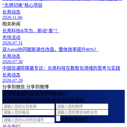
“无感切换”核心项目
长亮动态
2020.11.06
相关新闻
长亮科技&华为，新动“泰”！
市场活动
2026.07.31
双Agent协同赋能湖仓改造，整体效率提升80%！
长亮动态
2026.07.30
中国信通院铸基专访：长亮科技在数智化领域的思考与实践
长亮动态
2026.07.28
分享到微信
分享到微博
让中国金融科技 具有世界影响力
长亮科技更懂如何为您的数字化转型赋能
立即联系我们
关于我们