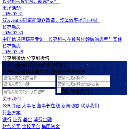
长亮科技&华为，新动“泰”！
市场活动
2026.07.31
双Agent协同赋能湖仓改造，整体效率提升80%！
长亮动态
2026.07.30
中国信通院铸基专访：长亮科技在数智化领域的思考与实践
长亮动态
2026.07.28
分享到微信
分享到微博
让中国金融科技 具有世界影响力
长亮科技更懂如何为您的数字化转型赋能
立即联系我们
关于我们
公司介绍
大事记
董事长在线
新闻动态
联系我们
行业方案
银行
证券
基金
消费金融
财务公司
金控平台
集团资金