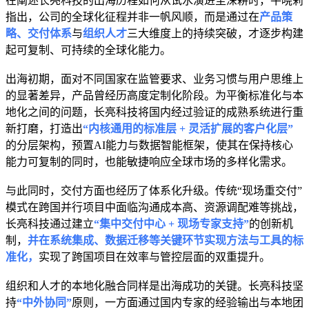
在阐述长亮科技的出海历程如何从试水演进至深耕时，牛晓莉
指出，公司的全球化征程并非一帆风顺，而是通过在
产品策
略、交付体系
与
组织人才
三大维度上的持续突破，才逐步构建
起可复制、可持续的全球化能力。
出海初期，面对不同国家在监管要求、业务习惯与用户思维上
的显著差异，产品曾经历高度定制化阶段。为平衡标准化与本
地化之间的问题，长亮科技将国内经过验证的成熟系统进行重
新打磨，打造出
“内核通用的标准层 + 灵活扩展的客户化层”
的分层架构，预置AI能力与数据智能框架，使其在保持核心
能力可复制的同时，也能敏捷响应全球市场的多样化需求。
与此同时，交付方面也经历了体系化升级。传统“现场重交付”
模式在跨国并行项目中面临沟通成本高、资源调配难等挑战，
长亮科技通过建立
“集中交付中心 + 现场专家支持”
的创新机
制，
并在系统集成、数据迁移等关键环节实现方法与工具的标
准化，
实现了跨国项目在效率与管控层面的双重提升。
组织和人才的本地化融合同样是出海成功的关键。长亮科技坚
持
“中外协同”
原则，一方面通过国内专家的经验输出与本地团