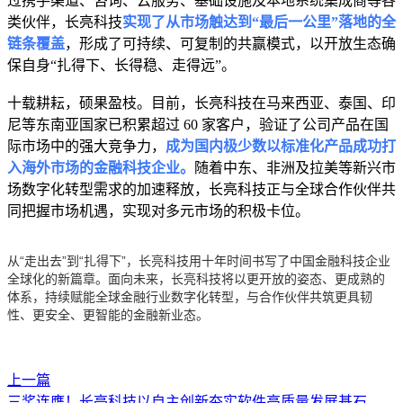
过携手渠道、咨询、云服务、基础设施及本地系统集成商等各
类伙伴，长亮科技
实现了从市场触达到“最后一公里”落地的全
链条覆盖
，形成了可持续、可复制的共赢模式，以开放生态确
保自身“扎得下、长得稳、走得远”。
十载耕耘，硕果盈枝。目前，长亮科技在马来西亚、泰国、印
尼等东南亚国家已积累超过 60 家客户，验证了公司产品在国
际市场中的强大竞争力，
成为国内极少数以标准化产品成功打
入海外市场的金融科技企业。
随着中东、非洲及拉美等新兴市
场数字化转型需求的加速释放，长亮科技正与全球合作伙伴共
同把握市场机遇，实现对多元市场的积极卡位。
从“走出去”到“扎得下”，长亮科技用十年时间书写了中国金融科技企业
全球化的新篇章。面向未来，长亮科技将以更开放的姿态、更成熟的
体系，持续赋能全球金融行业数字化转型，与合作伙伴共筑更具韧
性、更安全、更智能的金融新业态。
上一篇
三奖连膺！长亮科技以自主创新夯实软件高质量发展基石