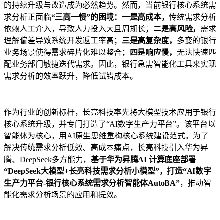
的持续升级与改造成为必然趋势。然而，当前银行核心系统需
求分析正面临
“三高一慢”的困境：一是高成本，
传统需求分析
依赖人工介入，导致人力投入大且周期长；
二是高风险，
需求
理解偏差导致系统开发返工率高；
三是高复杂度，
多变的银行
业务场景使得需求碎片化难以整合；
四是响应慢，
无法快速匹
配业务部门敏捷迭代需求。因此，银行急需智能化工具来实现
需求分析的效率跃升，降低试错成本。
作为行业的创新标杆，长亮科技率先将大模型技术应用于银行
核心系统升级，并专门打造了“AI数字生产力平台”。该平台以
智能体为核心，用AI原生思维重构核心系统建设范式。为了
解决传统需求分析低效、高成本痛点，长亮科技引入华为昇
腾、DeepSeek多方能力，
基于华为昇腾AI 计算底座部署
“DeepSeek大模型+长亮科技需求分析小模型”，打造“AI数字
生产力平台-银行核心系统需求分析智能体AutoBA”
，推动智
能化需求分析场景的应用和提效。