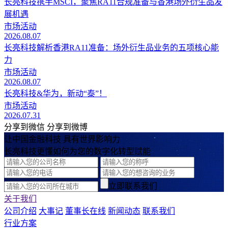
长亮科技携手MSCI，聚焦RA11合规准备与香港场外衍生品发
展机遇
市场活动
2026.08.07
长亮科技解析香港RA11准备：场外衍生品业务的五项核心能
力
市场活动
2026.08.07
长亮科技&华为，新动“泰”！
市场活动
2026.07.31
分享到微信
分享到微博
让中国金融科技 具有世界影响力
长亮科技更懂如何为您的数字化转型赋能
立即联系我们
关于我们
公司介绍
大事记
董事长在线
新闻动态
联系我们
行业方案