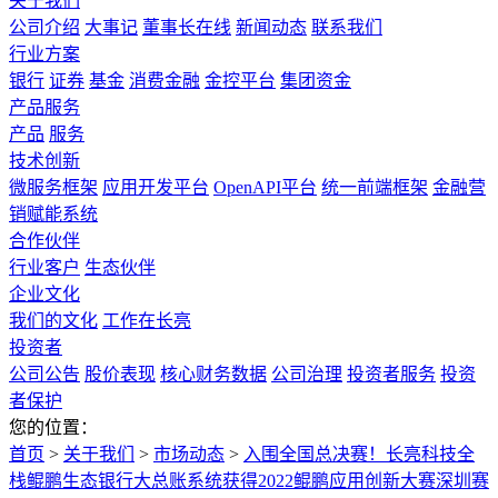
关于我们
公司介绍
大事记
董事长在线
新闻动态
联系我们
行业方案
银行
证券
基金
消费金融
金控平台
集团资金
产品服务
产品
服务
技术创新
微服务框架
应用开发平台
OpenAPI平台
统一前端框架
金融营
销赋能系统
合作伙伴
行业客户
生态伙伴
企业文化
我们的文化
工作在长亮
投资者
公司公告
股价表现
核心财务数据
公司治理
投资者服务
投资
者保护
您的位置：
首页
>
关于我们
>
市场动态
>
入围全国总决赛！长亮科技全
栈鲲鹏生态银行大总账系统获得2022鲲鹏应用创新大赛深圳赛