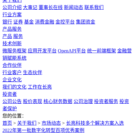
关于我们
公司介绍
大事记
董事长在线
新闻动态
联系我们
行业方案
银行
证券
基金
消费金融
金控平台
集团资金
产品服务
产品
服务
技术创新
微服务框架
应用开发平台
OpenAPI平台
统一前端框架
金融营
销赋能系统
合作伙伴
行业客户
生态伙伴
企业文化
我们的文化
工作在长亮
投资者
公司公告
股价表现
核心财务数据
公司治理
投资者服务
投资
者保护
您的位置：
首页
>
关于我们
>
市场动态
>
长亮科技多个解决方案入选
2022年第一批数字化转型百项优秀案例