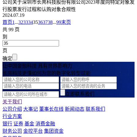
公司关于深圳市长亮科技股份有限公司2023年度向特定对象发
行股票发行过程和认购对象合规性
2024.07.19
首页
1
...
32
33
34
35
36
37
38
...
99
末页
共 99 页
到
页
确定
让中国金融科技 具有世界影响力
长亮科技更懂如何为您的数字化转型赋能
立即联系我们
关于我们
公司介绍
大事记
董事长在线
新闻动态
联系我们
行业方案
银行
证券
基金
消费金融
财务公司
金控平台
集团资金