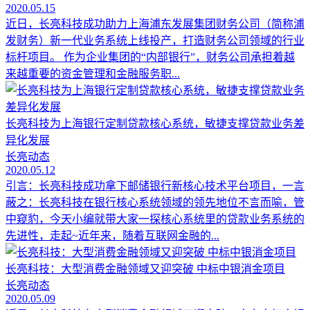
2020.05.15
近日，长亮科技成功助力上海浦东发展集团财务公司（简称浦
发财务）新一代业务系统上线投产，打造财务公司领域的行业
标杆项目。 作为企业集团的“内部银行”，财务公司承担着越
来越重要的资金管理和金融服务职...
长亮科技为上海银行定制贷款核心系统，敏捷支撑贷款业务差
异化发展
长亮动态
2020.05.12
引言：长亮科技成功拿下邮储银行新核心技术平台项目，一言
蔽之：长亮科技在银行核心系统领域的领先地位不言而喻，管
中窥豹，今天小编就带大家一探核心系统里的贷款业务系统的
先进性，走起~近年来，随着互联网金融的...
长亮科技：大型消费金融领域又迎突破 中标中银消金项目
长亮动态
2020.05.09