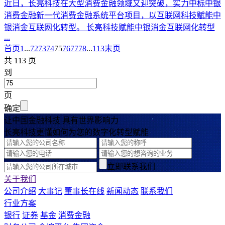
近日，长亮科技在大型消费金融领域又迎突破，实力中标中银
消费金融新一代消费金融系统平台项目，以互联网科技赋能中
银消金互联网化转型。 长亮科技赋能中银消金互联网化转型
...
首页
1
...
72
73
74
75
76
77
78
...
113
末页
共 113 页
到
页
确定
让中国金融科技 具有世界影响力
长亮科技更懂如何为您的数字化转型赋能
立即联系我们
关于我们
公司介绍
大事记
董事长在线
新闻动态
联系我们
行业方案
银行
证券
基金
消费金融