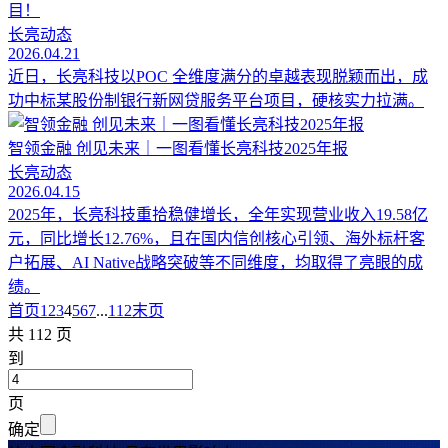
目！
长亮动态
2026.04.21
近日，长亮科技以POC 全维度满分的卓越表现脱颖而出，成
功中标某股份制银行新网贷服务平台项目，硬核实力拉满。
智领金融 创见未来｜一图看懂长亮科技2025年报
长亮动态
2026.04.15
2025年，长亮科技重拾稳健增长，全年实现营业收入19.58亿
元，同比增长12.76%，且在国内信创核心引领、海外标杆客
户拓展、AI Native战略突破等不同维度，均取得了亮眼的成
绩。
首页
1
2
3
4
5
6
7
...
112
末页
共 112 页
到
页
确定