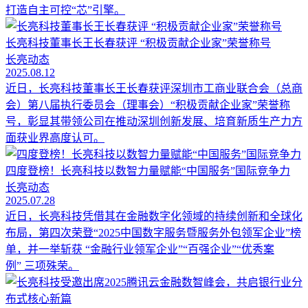
打造自主可控“芯”引擎。
长亮科技董事长王长春获评 “积极贡献企业家”荣誉称号
长亮动态
2025.08.12
近日，长亮科技董事长王长春获评深圳市工商业联合会（总商
会）第八届执行委员会（理事会）“积极贡献企业家”荣誉称
号，彰显其带领公司在推动深圳创新发展、培育新质生产力方
面获业界高度认可。
四度登榜！长亮科技以数智力量赋能“中国服务”国际竞争力
长亮动态
2025.07.28
近日，长亮科技凭借其在金融数字化领域的持续创新和全球化
布局，第四次荣登“2025中国数字服务暨服务外包领军企业”榜
单，并一举斩获 “金融行业领军企业”“百强企业”“优秀案
例” 三项殊荣。