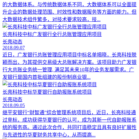
的大数据体系。与传统数据体系不同，大数据体系可以全面提
升企业的数据处理范围、时效性和数据服务等方面的能力。但
大数据技术组件繁多，对技术要求较高，技...
长亮科技中标广发银行全行总账管理应用项目
长亮动态
2018.09.07
近日，广发银行总账管理应用项目中标名单揭晓，长亮科技脱
颖而出，为其提供交易级大总账解决方案。该项目助力广发银
行大总账业务统一管理, 满足其未来10年的业务发展需求。广
发银行是国内首批组建的股份制商业银...
长亮科技中标华夏银行自助报账系统项目
长亮动态
2018.09.05
继平安银行“财智通”综合管理系统项目后，近日，长亮科技通
过竞标，成功获得华夏银行的认可，成为其新一代自助报账系
统的服务商。通过此次合作，共同打造稳定且具有良好扩展性
与先进性的华夏财务共享中心，从而提高...