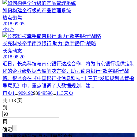
如何构建全行级的产品管理系统
热点聚焦
2018.09.05
<br />
长亮科技牵手南京银行 助力“数字银行”战略
长亮动态
2018.08.20
近日，长亮科技与南京银行达成合作，将为南京银行提供定制
化的企业级数据仓库解决方案，助力南京银行“数字银行”战
略。银监会在《中国银行业信息科技“十三五”发展规划监管指
导意见》中，重点强调了大数据规划、建...
首页
1
...
90
91
92
93
94
95
96
...
113
末页
共 113 页
到
页
确定
让中国金融科技 具有世界影响力