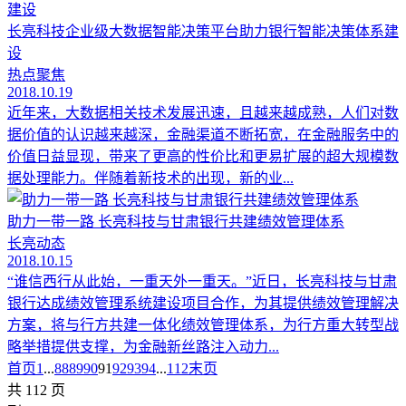
长亮科技企业级大数据智能决策平台助力银行智能决策体系建
设
热点聚焦
2018.10.19
近年来，大数据相关技术发展迅速，且越来越成熟，人们对数
据价值的认识越来越深，金融渠道不断拓宽，在金融服务中的
价值日益显现，带来了更高的性价比和更易扩展的超大规模数
据处理能力。伴随着新技术的出现，新的业...
助力一带一路 长亮科技与甘肃银行共建绩效管理体系
长亮动态
2018.10.15
“谁信西行从此始，一重天外一重天。”近日，长亮科技与甘肃
银行达成绩效管理系统建设项目合作，为其提供绩效管理解决
方案，将与行方共建一体化绩效管理体系，为行方重大转型战
略举措提供支撑，为金融新丝路注入动力...
首页
1
...
88
89
90
91
92
93
94
...
112
末页
共 112 页