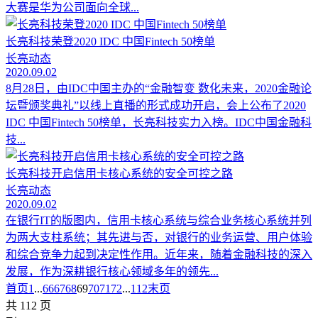
大赛是华为公司面向全球...
长亮科技荣登2020 IDC 中国Fintech 50榜单
长亮动态
2020.09.02
8月28日，由IDC中国主办的“金融智变 数化未来，2020金融论
坛暨颁奖典礼”以线上直播的形式成功开启，会上公布了2020
IDC 中国Fintech 50榜单，长亮科技实力入榜。IDC中国金融科
技...
长亮科技开启信用卡核心系统的安全可控之路
长亮动态
2020.09.02
在银行IT的版图内，信用卡核心系统与综合业务核心系统并列
为两大支柱系统；其先进与否，对银行的业务运营、用户体验
和综合竞争力起到决定性作用。近年来，随着金融科技的深入
发展，作为深耕银行核心领域多年的领先...
首页
1
...
66
67
68
69
70
71
72
...
112
末页
共 112 页