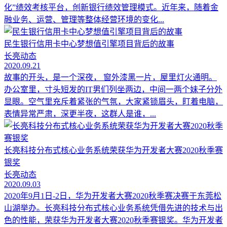
化”绩效考核平台，创新银行绩效管理模式。近年来，随着金
融业务、运营、管理等整体经营环境的变化...
民生银行信用卡中心梦想值引擎项目背后的故事
长亮动态
2020.09.21
故事的开头，是一个深夜， 窗外漆黑一片，屋里灯火通明。
办公室里，寸头短发的IT男们列坐两边，中间一两个妹子分外
显眼。空气里充斥着紧张的气氛，大家紧锁眉头，盯着电脑，
表情异常严肃，深更半夜，这群人是谁，...
长亮科技分布式核心业务系统荣获华为开发者大赛2020秋季赛
银奖
长亮动态
2020.09.03
2020年9月1日-2日，华为开发者大赛2020秋季赛决赛于东莞松
山湖举办。长亮科技分布式核心业务系统凭借先进的技术与出
色的性能，荣获华为开发者大赛2020秋季赛银奖。华为开发者