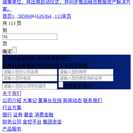
理事单位，将出席启动仪式，并同步推出融合数据资产解决方
案。
首页
1
...
58
59
60
61
62
63
64
...
113
末页
共 113 页
到
页
确定
让中国金融科技 具有世界影响力
长亮科技更懂如何为您的数字化转型赋能
立即联系我们
关于我们
公司介绍
大事记
董事长在线
新闻动态
联系我们
行业方案
银行
证券
基金
消费金融
财务公司
金控平台
集团资金
产品服务