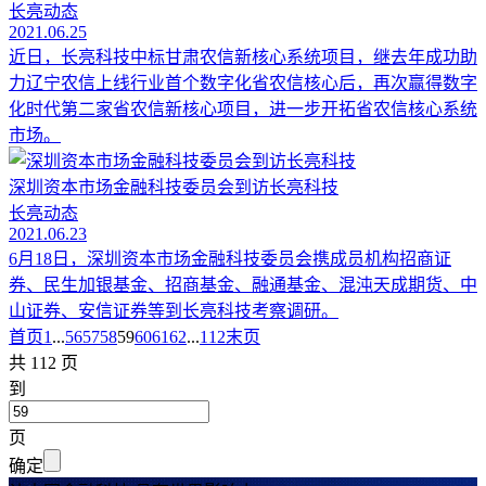
长亮动态
2021.06.25
近日，长亮科技中标甘肃农信新核心系统项目，继去年成功助
力辽宁农信上线行业首个数字化省农信核心后，再次赢得数字
化时代第二家省农信新核心项目，进一步开拓省农信核心系统
市场。
深圳资本市场金融科技委员会到访长亮科技
长亮动态
2021.06.23
6月18日，深圳资本市场金融科技委员会携成员机构招商证
券、民生加银基金、招商基金、融通基金、混沌天成期货、中
山证券、安信证券等到长亮科技考察调研。
首页
1
...
56
57
58
59
60
61
62
...
112
末页
共 112 页
到
页
确定