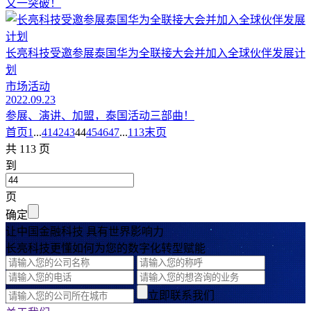
又一突破！
长亮科技受邀参展泰国华为全联接大会并加入全球伙伴发展计
划
市场活动
2022.09.23
参展、演讲、加盟，泰国活动三部曲！
首页
1
...
41
42
43
44
45
46
47
...
113
末页
共 113 页
到
页
确定
让中国金融科技 具有世界影响力
长亮科技更懂如何为您的数字化转型赋能
立即联系我们