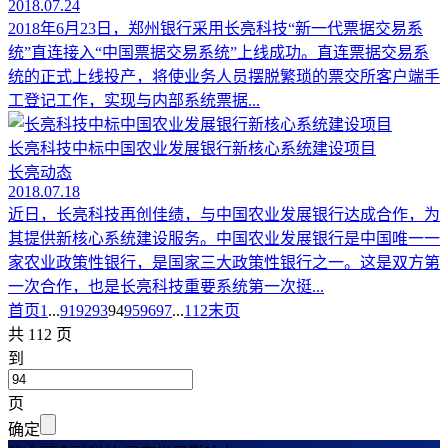
2018.07.24
2018年6月23日，郑州银行采用长亮科技“新一代票据交易系
统”直连接入“中国票据交易系统”上线成功。直连票据交易系
统的正式上线投产，将使业务人员摆脱繁琐的票交所客户端手
工登记工作，实现与内部系统票据...
长亮科技中标中国农业发展银行新核心系统建设项目
长亮动态
2018.07.18
近日，长亮科技再创佳绩，与中国农业发展银行达成合作，为
其提供新核心系统建设服务。中国农业发展银行是中国唯一一
家农业政策性银行，是国家三大政策性银行之一。这是双方第
一次合作，也是长亮科技重要系统第一次挺...
首页
1
...
91
92
93
94
95
96
97
...
112
末页
共 112 页
到
页
确定