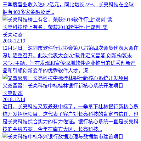
三季度营业收入达6.2亿元，同比增长22%。长亮科技在全球
拥有400多家金融及泛...
长亮科技榜上有名，荣获2018软件行业“双创”奖
长亮动态
2018.12.19
12月14日，深圳市软件行业协会第八届第四次会员代表大会在
深圳隆重召开。此次代表大会以“软件定义智能 创新构筑未
来”为主题，旨在发现和宣传深圳软件企业推出的优秀创新产
品和引领创新变革的优秀软件人才，深...
又双叒叕！长亮科技中标桂林银行新核心系统开发项目
长亮动态
2018.12.14
近日，长亮科技又双叒叕中标了，一举拿下桂林银行新核心系
统开发招标项目，这代表了客户对长亮科技的肯定与信任，也
是长亮科技综合实力的有力佐证。银行核心系统一直是长亮科
技的金牌方案，今年在南方大区，长亮科技...