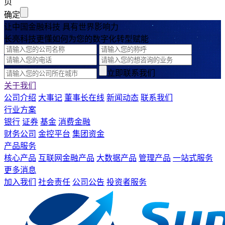
页
确定
让中国金融科技 具有世界影响力
长亮科技更懂如何为您的数字化转型赋能
立即联系我们
关于我们
公司介绍
大事记
董事长在线
新闻动态
联系我们
行业方案
银行
证券
基金
消费金融
财务公司
金控平台
集团资金
产品服务
核心产品
互联网金融产品
大数据产品
管理产品
一站式服务
更多消息
加入我们
社会责任
公司公告
投资者服务