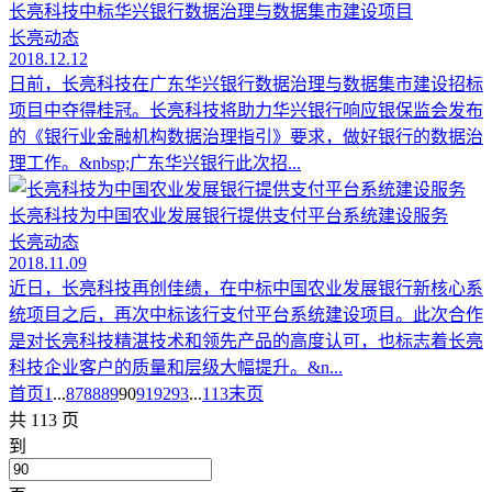
长亮科技中标华兴银行数据治理与数据集市建设项目
长亮动态
2018.12.12
日前，长亮科技在广东华兴银行数据治理与数据集市建设招标
项目中夺得桂冠。长亮科技将助力华兴银行响应银保监会发布
的《银行业金融机构数据治理指引》要求，做好银行的数据治
理工作。&nbsp;广东华兴银行此次招...
长亮科技为中国农业发展银行提供支付平台系统建设服务
长亮动态
2018.11.09
近日，长亮科技再创佳绩，在中标中国农业发展银行新核心系
统项目之后，再次中标该行支付平台系统建设项目。此次合作
是对长亮科技精湛技术和领先产品的高度认可，也标志着长亮
科技企业客户的质量和层级大幅提升。&n...
首页
1
...
87
88
89
90
91
92
93
...
113
末页
共 113 页
到