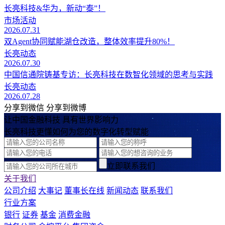
长亮科技&华为，新动“泰”！
市场活动
2026.07.31
双Agent协同赋能湖仓改造，整体效率提升80%！
长亮动态
2026.07.30
中国信通院铸基专访：长亮科技在数智化领域的思考与实践
长亮动态
2026.07.28
分享到微信
分享到微博
让中国金融科技 具有世界影响力
长亮科技更懂如何为您的数字化转型赋能
立即联系我们
关于我们
公司介绍
大事记
董事长在线
新闻动态
联系我们
行业方案
银行
证券
基金
消费金融