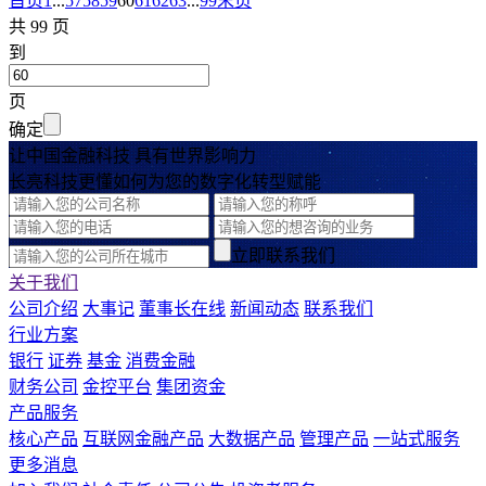
首页
1
...
57
58
59
60
61
62
63
...
99
末页
共 99 页
到
页
确定
让中国金融科技 具有世界影响力
长亮科技更懂如何为您的数字化转型赋能
立即联系我们
关于我们
公司介绍
大事记
董事长在线
新闻动态
联系我们
行业方案
银行
证券
基金
消费金融
财务公司
金控平台
集团资金
产品服务
核心产品
互联网金融产品
大数据产品
管理产品
一站式服务
更多消息