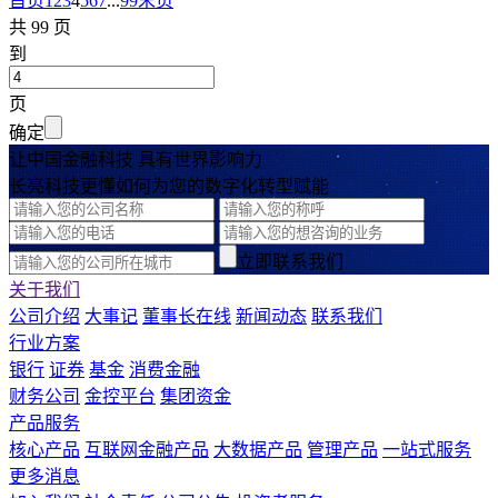
首页
1
2
3
4
5
6
7
...
99
末页
共 99 页
到
页
确定
让中国金融科技 具有世界影响力
长亮科技更懂如何为您的数字化转型赋能
立即联系我们
关于我们
公司介绍
大事记
董事长在线
新闻动态
联系我们
行业方案
银行
证券
基金
消费金融
财务公司
金控平台
集团资金
产品服务
核心产品
互联网金融产品
大数据产品
管理产品
一站式服务
更多消息