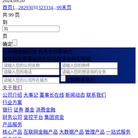
2024.09.20
首页
1
...
28
29
30
31
32
33
34
...
99
末页
共 99 页
到
页
确定
让中国金融科技 具有世界影响力
长亮科技更懂如何为您的数字化转型赋能
立即联系我们
关于我们
公司介绍
大事记
董事长在线
新闻动态
联系我们
行业方案
银行
证券
基金
消费金融
财务公司
金控平台
集团资金
产品服务
核心产品
互联网金融产品
大数据产品
管理产品
一站式服务