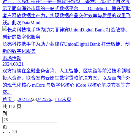
近日，长亮科技在“一带一路软件博览（香港）2024”上首次展
示了面向海外市场的一站式数据平台——DataMind，旨在帮助
客户释放数据生产力，实现数据产品交付效率与质量的双重飞
跃。此次DataMind...
长亮科技携手华为助力菲律宾UnionDigital Bank 打造敏捷、创
新的数字化服务
市场活动
2024.08.21
双方持续在金融业务咨询、人工智能、区块链等前沿技术领域
投入资源，联合发布云原生数字贷款解决方案，以及面向海外
的现代化核心 mCore 与数字化核心 iCore 双核心解决方案等方
案。
首页
1
...
20
21
22
23
24
25
26
...
112
末页
共 112 页
到
页