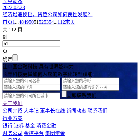
长亮动态
2022.02.23
经济增速换挡，资管公司如何良性发展？
首页
1
...
48
49
50
51
52
53
54
...
112
末页
共 112 页
到
页
确定
让中国金融科技 具有世界影响力
长亮科技更懂如何为您的数字化转型赋能
立即联系我们
关于我们
公司介绍
大事记
董事长在线
新闻动态
联系我们
行业方案
银行
证券
基金
消费金融
财务公司
金控平台
集团资金