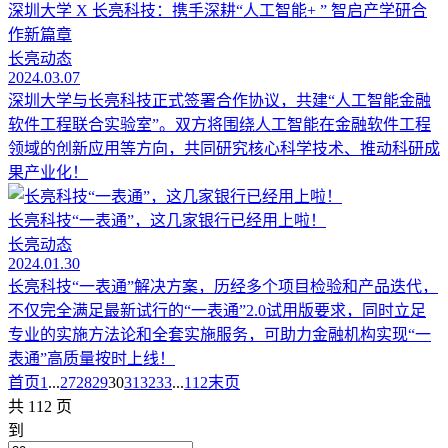
深圳大学 X 长亮科技：携手深耕“人工智能+ ” 智启产学研合
作新篇章
长亮动态
2024.03.07
深圳大学与长亮科技正式签署合作协议，共建“人工智能金融
软件工程联合实验室”。双方将围绕人工智能在金融软件工程
领域的创新应用等方向，共同研究核心科学技术、推动科研成
果产业化！
长亮科技“一表通”，这几家银行已经用上啦！
长亮动态
2024.01.30
长亮科技“一表通”解决方案，历经多个项目检验和产品迭代，
不仅完全满足最新试行的“一表通”2.0试用版要求，同时立足
专业的实施方法论和全套实施服务，可助力金融机构实现“一
表通”高质量按时上线！
首页
1
...
27
28
29
30
31
32
33
...
112
末页
共 112 页
到